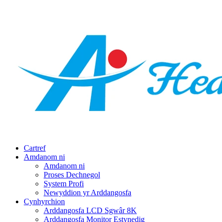
Cartref
Amdanom ni
Amdanom ni
Proses Dechnegol
System Profi
Newyddion yr Arddangosfa
Cynhyrchion
Arddangosfa LCD Sgwâr 8K
Arddangosfa Monitor Estynedig