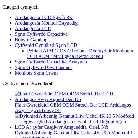
Categori cynnyrch
Arddangosfa LCD Sgwâr 8K
Arddangosfa Monitor Estynedig
Arddangosfa LCD
Sgrin Cyffwrdd Capacitive
Botwm Gamimg
Cyffwrdd Cynulliad Sgrin LCD
Peiriant ATM / POS / Hedfan a Ddefnyddir Monitorau
LCD AEM / MMI gyda Bwrdd Rheoli
Sgrin Cyffwrdd Capacitive Arwyneb
Sgrin Gyffwrdd Gwrthiannol
Monitors Sgrin Crwm
Cynhyrchion Diweddaraf
Ffatri Gwreiddiol OEM ODM Stretch Bar LCD Arddangos
Awyr ...
gweld mwy >>
Dyluniad Arbennig Gamnut Lliw Uchel 4K 29.5 Modfedd 1: