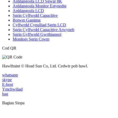
Arddangosfa LCD Sgwâr 8K
Arddangosfa Monitor Estynedig
Arddangosfa LCD
Sgrin Cyffwrdd Capacitive
Botwm Gamimg
Cyffwrdd Cynulliad Sgrin LCD
Sgrin Cyffwrdd Capacitive Arwyneb
Sgrin Gyffwrdd Gwrthiannol
Monitors Sgrin Crwm
Cod QR
Hawlfraint © Head Sun Co, Ltd. Cedwir pob hawl.
whatsapp
skype
E-bost
Ymchwiliad
bag
Bagiau Siopa