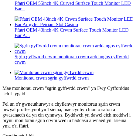
Ffatri OEM 55inch 4K Curved Surface Touch Monitor LED
Bar...
Ffatri OEM 43inch 4K Crwm Surface Touch Monitor LED
Bar A...
Sgrin gyffwrdd crwm monitorau crwm arddangos cyffwrdd
crwm
Monitorau crwm sgrin gyffwrdd crwm
Mae monitorau crwm "sgrin gyffwrdd crwm" yn Fwy Cyfforddus
i'ch Llygaid
Fel un o'r gwneuthurwyr a chyflenwyr monitorau sgrin crwm
mwyaf proffesiynol yn Tsieina, mae cynhyrchion o safon a
gwasanaeth da yn ein cynnwys. Byddwch yn dawel eich meddwl i
brynu monitorau sgrin crwm wedi'u haddasu a wnaed yn Tsieina
yma o'n ffatri.