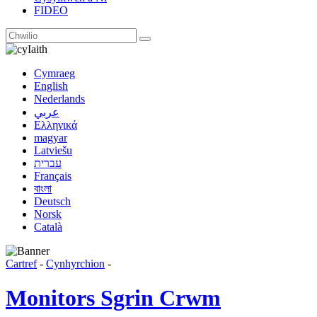
FIDEO
Iaith
Cymraeg
English
Nederlands
عربي
Ελληνικά
magyar
Latviešu
עברית
Français
বাংলা
Deutsch
Norsk
Català
Cartref
-
Cynhyrchion
-
Monitors Sgrin Crwm