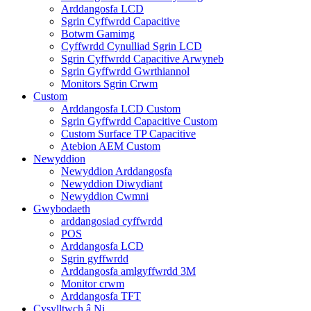
Arddangosfa LCD
Sgrin Cyffwrdd Capacitive
Botwm Gamimg
Cyffwrdd Cynulliad Sgrin LCD
Sgrin Cyffwrdd Capacitive Arwyneb
Sgrin Gyffwrdd Gwrthiannol
Monitors Sgrin Crwm
Custom
Arddangosfa LCD Custom
Sgrin Gyffwrdd Capacitive Custom
Custom Surface TP Capacitive
Atebion AEM Custom
Newyddion
Newyddion Arddangosfa
Newyddion Diwydiant
Newyddion Cwmni
Gwybodaeth
arddangosiad cyffwrdd
POS
Arddangosfa LCD
Sgrin gyffwrdd
Arddangosfa amlgyffwrdd 3M
Monitor crwm
Arddangosfa TFT
Cysylltwch â Ni