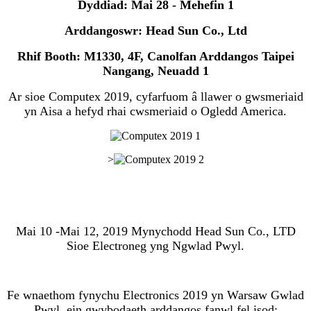
Dyddiad: Mai 28 - Mehefin 1
Arddangoswr: Head Sun Co., Ltd
Rhif Booth: M1330, 4F, Canolfan Arddangos Taipei
Nangang, Neuadd 1
Ar sioe Computex 2019, cyfarfuom â llawer o gwsmeriaid
yn Aisa a hefyd rhai cwsmeriaid o Ogledd America.
>
Mai 10 -Mai 12, 2019 Mynychodd Head Sun Co., LTD
Sioe Electroneg yng Ngwlad Pwyl.
Fe wnaethom fynychu Electronics 2019 yn Warsaw Gwlad
Pwyl, ein gwybodaeth arddangos fanwl fel isod: