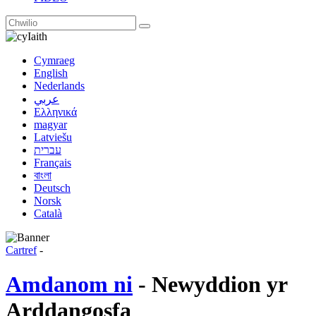
Iaith
Cymraeg
English
Nederlands
عربي
Ελληνικά
magyar
Latviešu
עברית
Français
বাংলা
Deutsch
Norsk
Català
Cartref
-
Amdanom ni
- Newyddion yr
Arddangosfa