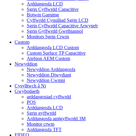
Arddangosfa LCD
Sgrin Cyffwrdd Capacitive
Botwm Gamimg
Cyffwrdd Cynulliad Sgrin LCD
Sgrin Cyffwrdd Capacitive Arwyneb
Sgrin Gyffwrdd Gwrthiannol
Monitors Sgrin Crwm
Custom
Arddangosfa LCD Custom
Custom Surface TP Capacitive
Atebion AEM Custom
Newyddion
Newyddion Arddangosfa
Newyddion Diwydiant
Newyddion Cwmni
Cysylltwch â Ni
Gwybodaeth
arddangosiad cyffwrdd
POS
Arddangosfa LCD
Sgrin gyffwrdd
Arddangosfa amlgyffwrdd 3M
Monitor crwm
Arddangosfa TFT
FIDEO