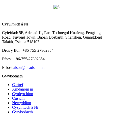
Cysylltwch â Ni
Cyfeiriad: 5F, Adeilad 11, Parc Technegol Huafeng, Fengtang
Road, Fuyong Town, Baoan Dosbarth, Shenzhen, Guangdong
Talaith, Tsieina 518103
Dros y ffôn: +86-755-27802854
Ffacs: + 86-755-27802854
E-bost:
alson@headsun.net
Gwybodaeth
Cartref
Amdanom ni
Cynhyrchion
Custom
Newyddion
Cysylltwch â Ni
Gwybodaeth