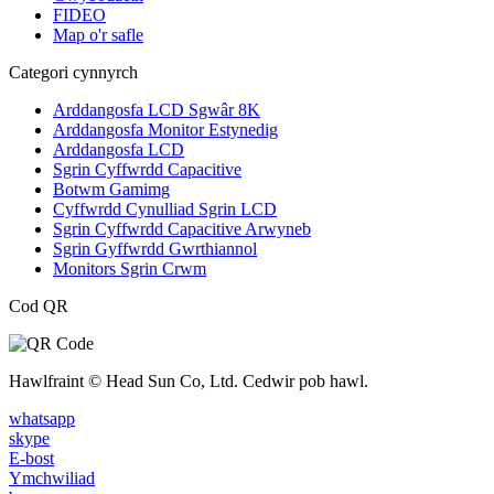
FIDEO
Map o'r safle
Categori cynnyrch
Arddangosfa LCD Sgwâr 8K
Arddangosfa Monitor Estynedig
Arddangosfa LCD
Sgrin Cyffwrdd Capacitive
Botwm Gamimg
Cyffwrdd Cynulliad Sgrin LCD
Sgrin Cyffwrdd Capacitive Arwyneb
Sgrin Gyffwrdd Gwrthiannol
Monitors Sgrin Crwm
Cod QR
Hawlfraint © Head Sun Co, Ltd. Cedwir pob hawl.
whatsapp
skype
E-bost
Ymchwiliad