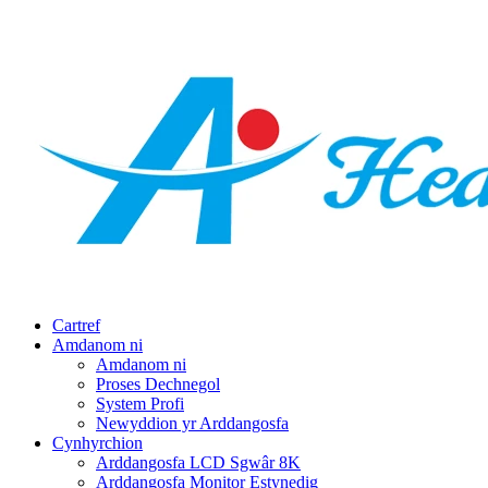
Cartref
Amdanom ni
Amdanom ni
Proses Dechnegol
System Profi
Newyddion yr Arddangosfa
Cynhyrchion
Arddangosfa LCD Sgwâr 8K
Arddangosfa Monitor Estynedig